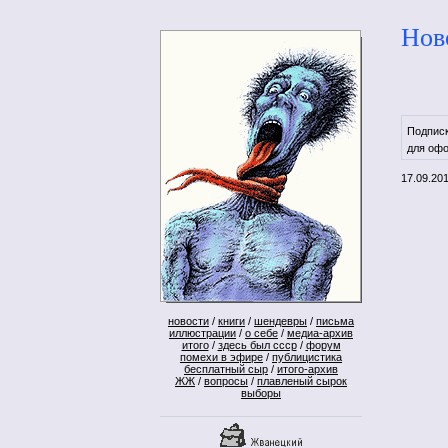
Нов
Подпис
для офо
17.09.20
новости
/
книги
/
шендевры
/
письма
иллюстрации
/
о себе
/
медиа-архив
итого
/
здесь был ссср
/
форум
помехи в эфире
/
публицистика
бесплатный сыр
/
итого-архив
ЖЖ
/
вопросы
/
плавленый сырок
выборы