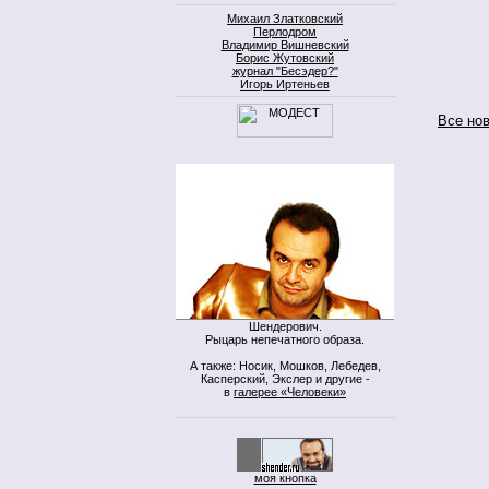
Михаил Златковский
Перлодром
Владимир Вишневский
Борис Жутовский
журнал "Бесэдер?"
Игорь Иртеньев
Все но
Шендерович.
Рыцарь непечатного образа.
А также: Носик, Мошков, Лебедев,
Касперский, Экслер и другие -
в
галерее «Человеки»
моя кнопка