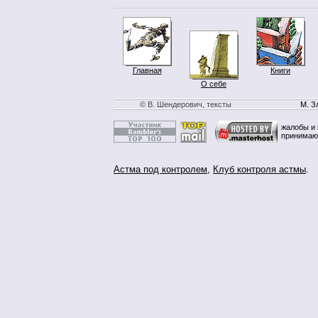
Главная
Книги
О себе
© В. Шендерович, тексты
М. З
жалобы и 
принимаю
Астма под контролем
,
Клуб контроля астмы
.