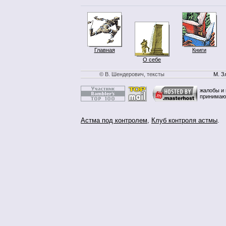
Главная
Книги
О себе
© В. Шендерович, тексты
М. З
жалобы и 
принимаю
Астма под контролем
,
Клуб контроля астмы
.