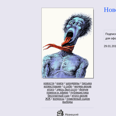
Нов
Подпис
для офо
29.01.20
новости
/
книги
/
шендевры
/
письма
иллюстрации
/
о себе
/
медиа-архив
итого
/
здесь был ссср
/
форум
помехи в эфире
/
публицистика
бесплатный сыр
/
итого-архив
ЖЖ
/
вопросы
/
плавленый сырок
выборы