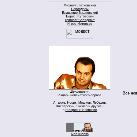
Михаил Златковский
Перлодром
Владимир Вишневский
Борис Жутовский
журнал "Бесэдер?"
Игорь Иртеньев
Шендерович.
Все но
Рыцарь непечатного образа.
А также: Носик, Мошков, Лебедев,
Касперский, Экслер и другие -
в
галерее «Человеки»
моя кнопка