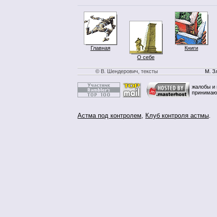
Главная
Книги
О себе
© В. Шендерович, тексты
М. З
жалобы и 
принимаю
Астма под контролем
,
Клуб контроля астмы
.