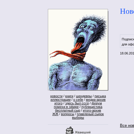
Нов
Подпис
для офо
18.06.20
новости
/
книги
/
шендевры
/
письма
иллюстрации
/
о себе
/
медиа-архив
итого
/
здесь был ссср
/
форум
помехи в эфире
/
публицистика
бесплатный сыр
/
итого-архив
ЖЖ
/
вопросы
/
плавленый сырок
выборы
Все но