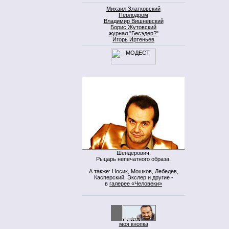
Михаил Златковский
Перлодром
Владимир Вишневский
Борис Жутовский
журнал "Бесэдер?"
Игорь Иртеньев
Шендерович.
Рыцарь непечатного образа.
А также: Носик, Мошков, Лебедев,
Касперский, Экслер и другие -
в
галерее «Человеки»
моя кнопка